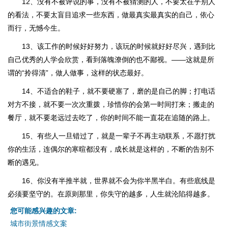
12、没有不被评说的事，没有不被猜测的人，不要太在乎别人
的看法，不要太盲目追求一些东西，做最真实最真实的自己，依心
而行，无憾今生。
13、该工作的时候好好努力，该玩的时候就好好尽兴，遇到比
自己优秀的人学会欣赏，看到落魄潦倒的也不鄙视。——这就是所
谓的“拎得清”，做人做事，这样的状态最好。
14、不适合的鞋子，就不要硬塞了，磨的是自己的脚；打电话
对方不接，就不要一次次重拨，珍惜你的会第一时间打来；搬走的
餐厅，就不要老远过去吃了，你的时间不能一直花在追随的路上。
15、有些人一旦错过了，就是一辈子不再主动联系，不愿打扰
你的生活，连偶尔的寒暄都没有，成长就是这样的，不断的告别不
断的遇见。
16、你没有半推半就，世界就不会为你半黑半白。有些底线是
必须要坚守的。在原则那里，你失守的越多，人生就沦陷得越多。
您可能感兴趣的文章:
城市街景情感文案